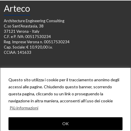
Arteco
Architecture Engineering Consulting
C.so Sant'Anastasia, 38
37121 Verona - Italy
C.F. e P. IVA: 00517530234
Reg. Imprese Verona n. 00517530234
Cap. Sociale: € 10.920,00 i.v.
CCIAA: 141633
Contatti
Questo sito utilizza i cookie per il tracciamento anonimo degli
Telefono: +39.045.597133
accessi alle pagine. Chiudendo questo banner, scorrendo
Fax: +39.045.597230
questa pagina, cliccando su un link o proseguendo la
Email: info@arteco-architetti.it
navigazione in altra maniera, acconsenti all\'uso dei cookie
Sito web: www.arteco-architetti.it
Più informazioni
Copyright © 2026
Arteco Architecture Engineering Consulting
. Powered by
OK
WordPress
. Theme: Spacious by
ThemeGrill
.