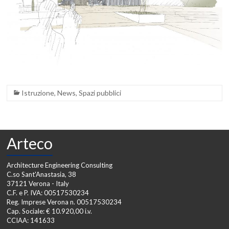
Istruzione
,
News
,
Spazi pubblici
Arteco
Architecture Engineering Consulting
C.so Sant'Anastasia, 38
37121 Verona - Italy
C.F. e P. IVA: 00517530234
Reg. Imprese Verona n. 00517530234
Cap. Sociale: € 10.920,00 i.v.
CCIAA: 141633