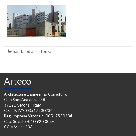
Sanità ed assistenza
Arteco
Architecture Engineering Consulting
C.so Sant'Anastasia, 38
37121 Verona - Italy
C.F. e P. IVA: 00517530234
Reg. Imprese Verona n. 00517530234
Cap. Sociale: € 10.920,00 i.v.
CCIAA: 141633