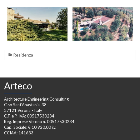
Residenza
Arteco
Architecture Engineering Consulting
C.so Sant'Anastasia, 38
37121 Verona - Italy
C.F. e P. IVA: 00517530234
Reg. Imprese Verona n. 00517530234
Cap. Sociale: € 10.920,00 i.v.
CCIAA: 141633